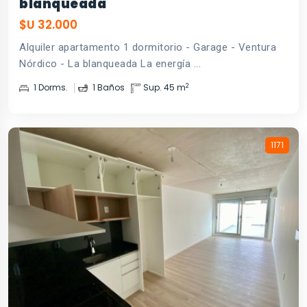
blanqueada
$U 32.000
Alquiler apartamento 1 dormitorio - Garage - Ventura
Nórdico - La blanqueada La energía ...
2
1 Dorms.
1 Baños
Sup. 45 m
1171