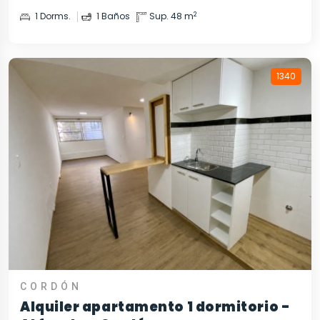
2
1 Dorms.
1 Baños
Sup. 48 m
1340
CORDÓN
Alquiler apartamento 1 dormitorio -