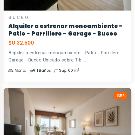
BUCEO
Alquiler a estrenar monoambiente -
Patio - Parrillero - Garage - Buceo
$U 32.500
Alquiler a estrenar monoambiente - Patio - Parrillero -
Garage - Buceo Ubicado sobre Tib ...
2
Mono.
1 Baños
Sup. 60 m
1356