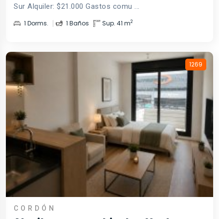
Sur Alquiler: $21.000 Gastos comu ...
2
1 Dorms.
1 Baños
Sup. 41 m
1269
CORDÓN